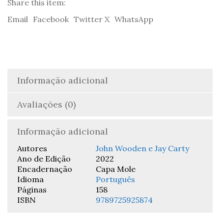
-
Share this item:
John
Email
Facebook
Twitter X
WhatsApp
Wooden
&
Jay
Carty
Informação adicional
Avaliações (0)
Informação adicional
Autores
John Wooden e Jay Carty
Ano de Edição
2022
Encadernação
Capa Mole
Idioma
Português
Páginas
158
ISBN
9789725925874