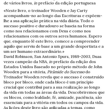
de vários livros,
in
prefácio da edição portuguesa
«Neste livro, o treinador Wooden e Jay Carty
acompanham-no ao longo das Escrituras e expõem-
lhe a sua aplicação prática na vida diária. Todo o
sucesso positivo e duradouro se baseia na forma
como nos relacionamos com Deus e como nos
relacionamos com os outros seres humanos. Espero
que, enquanto lê este livro, comece a compreender
aquilo que serviu de base a um grande desportista e a
um ser humano extraordinário.»
David Robinson, San Antonio Spurs, 1989-2003, Duas
vezes campeão da NBA,
in
prefácio da edição dos
Estados Unidos Baseado no próprio método de John
Wooden para a vitória,
Pirâmide do Sucesso
do
Treinador Wooden revela que o sucesso é construído
bloco por bloco, onde cada bloco é um princípio
crucial que contribui para a sua realização ao longo
da vida em todas as áreas da vida. Descobriremos que
os blocos, como lealdade, fé, amizade, paciência, são
essenciais para a vitória em todos os campos da vida.
As lições deste livro são aplicadas a temas, como