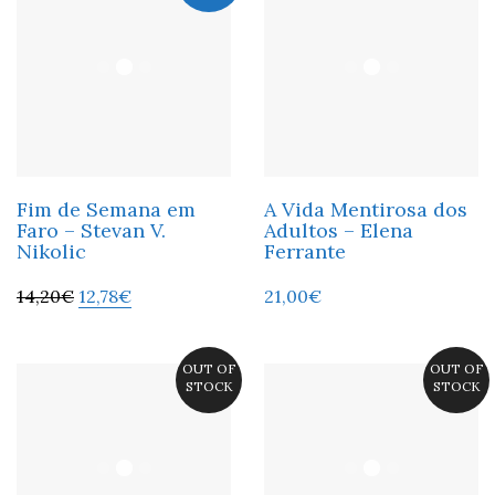
Fim de Semana em
A Vida Mentirosa dos
Faro – Stevan V.
Adultos – Elena
Nikolic
Ferrante
14,20
€
12,78
€
21,00
€
OUT OF
OUT OF
STOCK
STOCK