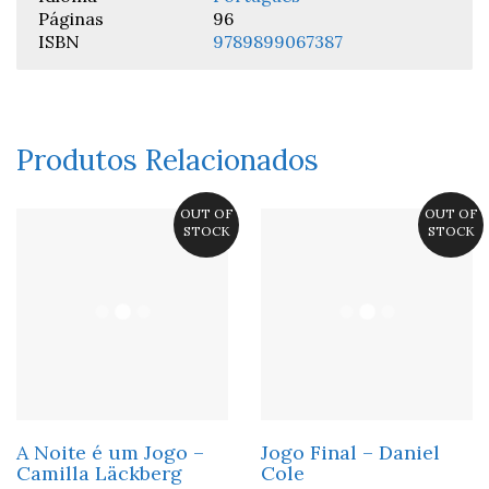
Páginas
96
ISBN
9789899067387
Produtos Relacionados
OUT OF
OUT OF
STOCK
STOCK
A Noite é um Jogo –
Jogo Final – Daniel
Camilla Läckberg
Cole