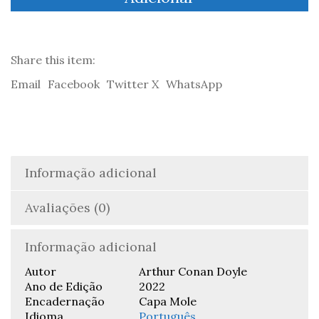
O
círculo
vermelho
-
Share this item:
Sir
Email
Facebook
Twitter X
WhatsApp
Arthur
Conan
Doyle
Informação adicional
Avaliações (0)
Informação adicional
Autor
Arthur Conan Doyle
Ano de Edição
2022
Encadernação
Capa Mole
Idioma
Português