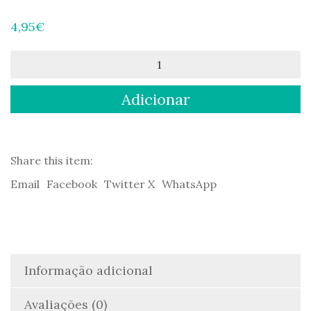
4,95
€
Quantidade
de
Sandokan:
Adicionar
A
reconquista
de
Mompracem
-
Share this item:
Emilio
Email
Facebook
Twitter X
WhatsApp
Salgari
Informação adicional
Avaliações (0)