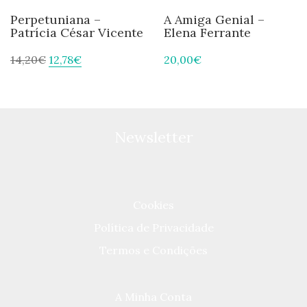
Perpetuniana –
A Amiga Genial –
Patrícia César Vicente
Elena Ferrante
14,20
€
12,78
€
20,00
€
Newsletter
Cookies
Política de Privacidade
Termos e Condições
A Minha Conta