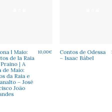
ona l Maio:
Contos de Odessa
10,00
€
os de la Raia
– Isaac Bábel
l Praino | A
 de Maio:
os da Raia e
analto – José
cisco João
andes