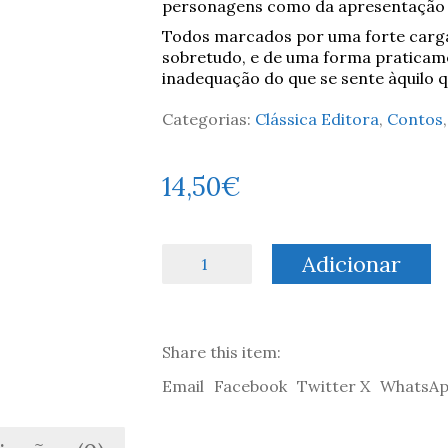
personagens como da apresentação d
Todos marcados por uma forte carga 
sobretudo, e de uma forma praticamen
inadequação do que se sente àquilo qu
Categorias:
Clássica Editora
,
Contos
14,50
€
Quantidade
Adicionar
de
Princípio
e
Outros
Share this item:
Contos
-
Email
Facebook
Twitter X
WhatsA
Mário
de
Sá-