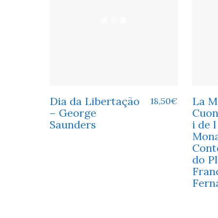
Dia da Libertação
La M
18,50
€
– George
Cuont
Saunders
i de 
Mona
Cont
do Pl
Fran
Fern