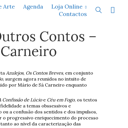
e Arte
Agenda
Loja Online
Contactos
Outros Contos –
-Carneiro
sta
Azulejos
,
Os Contos Breves
, em conjunto
io
, surgem agora reunidos no intuito de
guido por Mário de Sá Carneiro enquanto
A Confissão de Lúcio
e
Céu em Fogo
, os textos
fidelidade a temas obssessivos e
o ou a confusão dos sentidos e dos impulsos,
r o progressivo enriquecimento do processo
r, tanto ao nível da caracterização das