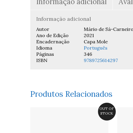
Informação adicional
Aval
Informação adicional
Autor
Mário de Sá-Carneir
Ano de Edição
2021
Encadernação
Capa Mole
Idioma
Português
Páginas
346
ISBN
9789725614297
Produtos Relacionados
OUT OF
STOCK