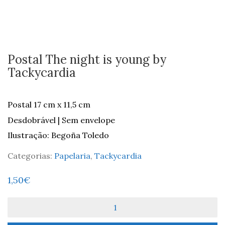
Postal The night is young by
Tackycardia
Postal 17 cm x 11,5 cm
Desdobrável | Sem envelope
Ilustração: Begoña Toledo
Categorias:
Papelaria
,
Tackycardia
1,50
€
Quantidade
de
Postal