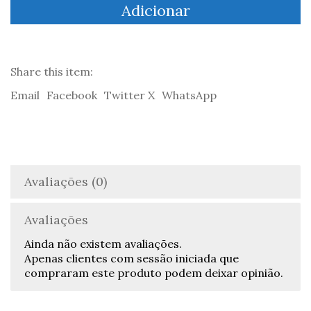
Adicionar
The
night
is
young
by
Share this item:
Tackycardia
Email
Facebook
Twitter X
WhatsApp
Avaliações (0)
Avaliações
Ainda não existem avaliações.
Apenas clientes com sessão iniciada que
compraram este produto podem deixar opinião.