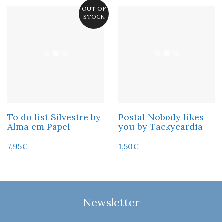
OUT OF
STOCK
To do list Silvestre by
Postal Nobody likes
Alma em Papel
you by Tackycardia
7,95
€
1,50
€
Newsletter