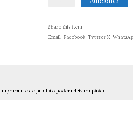
Adicionar
de
Postal
de
Natal
Share this item:
II
Email
Facebook
Twitter X
WhatsA
 compraram este produto podem deixar opinião.