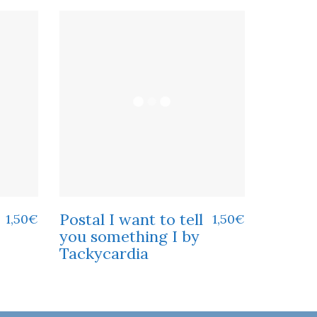
Postal I want to tell
1,50
€
1,50
€
you something I by
Tackycardia