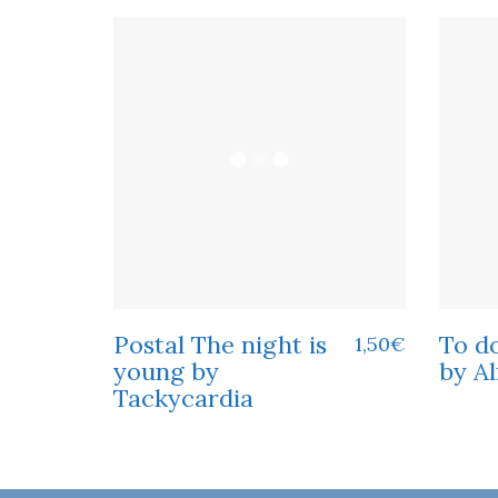
Postal The night is
To do
1,50
€
young by
by A
Tackycardia