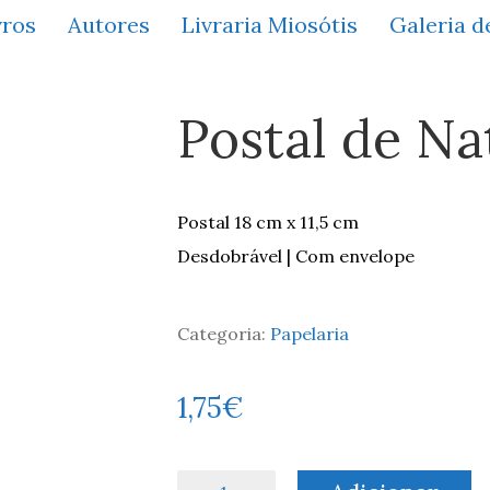
vros
Autores
Livraria Miosótis
Galeria d
Postal de Nat
Postal 18 cm x 11,5 cm
Desdobrável | Com envelope
Categoria:
Papelaria
1,75
€
Quantidade