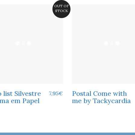
OUT OF
STOCK
 list Silvestre
Postal Come with
7,95
€
lma em Papel
me by Tackycardia