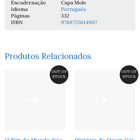
Encadernação
Capa Mole
Idioma
Português
Páginas
332
ISBN
9789725614907
Produtos Relacionados
OUT OF
OUT OF
STOCK
STOCK
O Fim do Mundo Não
História de Quem Vai