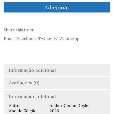
Os
Adicionar
Refugiados:
Uma
história
de
dois
Share this item:
continentes
Email
Facebook
Twitter X
WhatsApp
-
Arthur
Conan
Doyle
Informação adicional
Avaliações (0)
Informação adicional
Autor
Arthur Conan Doyle
Ano de Edição
2023