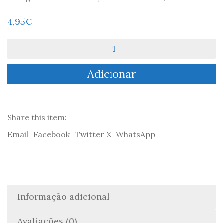
4,95
€
Quantidade
de
Orgulho
Adicionar
e
Preconceito
-
Jane
Austen
Share this item:
Email
Facebook
Twitter X
WhatsApp
Informação adicional
Avaliações (0)