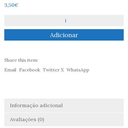
3,50
€
Quantidade
de
Museus
Adicionar
de
Lisboa
-
Covadonga
Valdaliso
Share this item:
Email
Facebook
Twitter X
WhatsApp
Informação adicional
Avaliações (0)