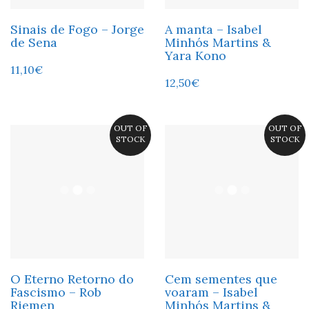
Sinais de Fogo – Jorge
A manta – Isabel
de Sena
Minhós Martins &
Yara Kono
11,10
€
12,50
€
OUT OF
OUT OF
STOCK
STOCK
O Eterno Retorno do
Cem sementes que
Fascismo – Rob
voaram – Isabel
Riemen
Minhós Martins &