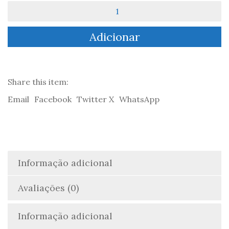
Quantidade
de
Identidade
Adicionar
e
Design
Editorial
-
Raquel
Share this item:
Gil
Email
Facebook
Twitter X
WhatsApp
Ferreira
Informação adicional
Avaliações (0)
Informação adicional