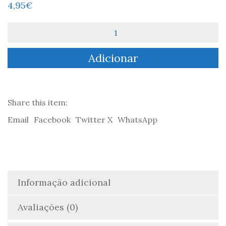
4,95
€
Quantidade
de
Frei
Adicionar
Luís
de
Sousa
-
Almeida
Share this item:
Garrett
Email
Facebook
Twitter X
WhatsApp
Informação adicional
Avaliações (0)