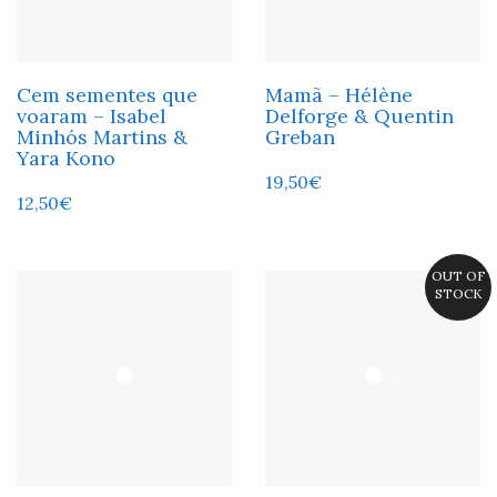
Cem sementes que
Mamã – Hélène
voaram – Isabel
Delforge & Quentin
Minhós Martins &
Greban
Yara Kono
19,50
€
12,50
€
OUT OF
STOCK