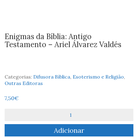
Enigmas da Bíblia: Antigo
Testamento – Ariel Álvarez Valdés
Categorias:
Difusora Bíblica
,
Esoterismo e Religião
,
Outras Editoras
7,50
€
Quantidade
de
Enigmas
Adicionar
da
Bíblia: