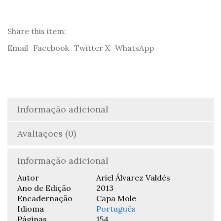
Antigo
Testamento
-
Share this item:
Ariel
Email
Facebook
Twitter X
WhatsApp
Álvarez
Valdés
Informação adicional
Avaliações (0)
Informação adicional
Autor
Ariel Álvarez Valdés
Ano de Edição
2013
Encadernação
Capa Mole
Idioma
Português
Páginas
154