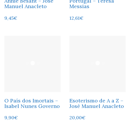
Annie Besant – José
Portugal – Teresa
Manuel Anacleto
Messias
9,45
€
12,61
€
O País dos Imortais –
Esoterismo de A a Z –
Isabel Nunes Governo
José Manuel Anacleto
9,90
€
20,00
€