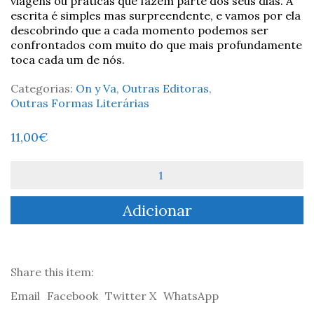
viagens ou práticas que fazem parte dos seus dias. A
escrita é simples mas surpreendente, e vamos por ela
descobrindo que a cada momento podemos ser
confrontados com muito do que mais profundamente
toca cada um de nós.
Categorias:
On y Va
,
Outras Editoras
,
Outras Formas Literárias
11,00
€
Quantidade
de
Em
Adicionar
Breve,
Meu
Amor
-
Ana
Share this item:
Sofia
Email
Facebook
Twitter X
WhatsApp
Brito