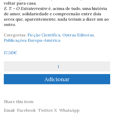
voltar para casa.
E. T. – O Extraterrestre
é, acima de tudo, uma história
de amor, solidariedade e compreensão entre dois
seres que, aparentemente, nada teriam a dizer um ao
outro.
Categorias:
Ficção Científica
,
Outras Editoras
,
Publicações Europa-América
17,50
€
Quantidade
de
E.T.:
Adicionar
O
Extraterrestre
-
William
Kotzwinkle
Share this item:
Email
Facebook
Twitter X
WhatsApp