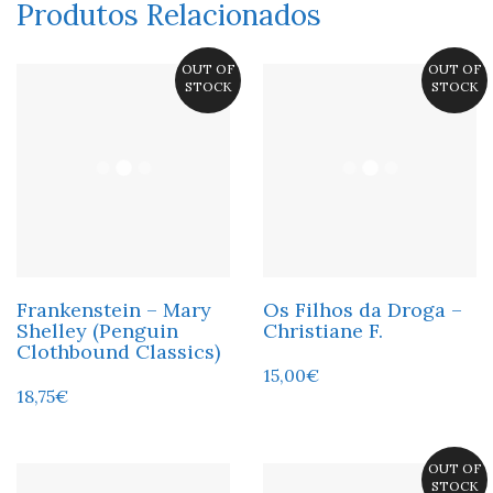
Produtos Relacionados
OUT OF
OUT OF
STOCK
STOCK
Frankenstein – Mary
Os Filhos da Droga –
Shelley (Penguin
Christiane F.
Clothbound Classics)
15,00
€
18,75
€
OUT OF
STOCK