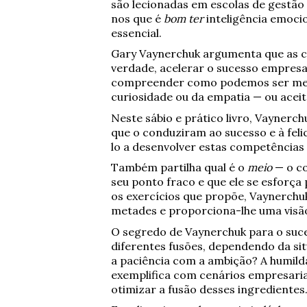
são lecionadas em escolas de gestão 
nos que é
bom ter
inteligência emocio
essencial.
Gary Vaynerchuk argumenta que as c
verdade, acelerar o sucesso empresar
compreender como podemos ser melh
curiosidade ou da empatia — ou aceit
Neste sábio e prático livro, Vaynerc
que o conduziram ao sucesso e à felic
lo a desenvolver estas competências 
Também partilha qual é o
meio
— o co
seu ponto fraco e que ele se esforça
os exercícios que propõe, Vaynerchuk
metades e proporciona-lhe uma visão
O segredo de Vaynerchuk para o suce
diferentes fusões, dependendo da s
a paciência com a ambição? A humil
exemplifica com cenários empresaria
otimizar a fusão desses ingredientes