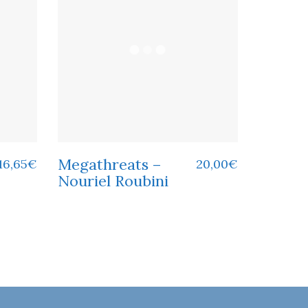
Megathreats –
16,65
€
20,00
€
Nouriel Roubini