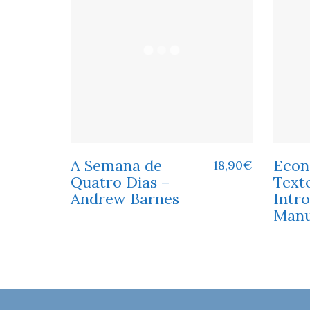
A Semana de
Econ
18,90
€
Quatro Dias –
Text
Andrew Barnes
Intro
Manu