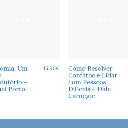
omia: Um
Como Resolver
45,90
€
o
Conflitos e Lidar
dutório –
com Pessoas
el Porto
Difíceis – Dale
Carnegie