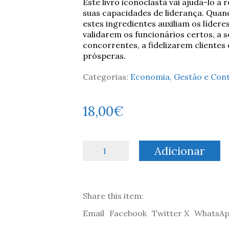
Este livro iconoclasta vai ajudá-lo a 
suas capacidades de liderança. Qua
estes ingredientes auxiliam os líder
validarem os funcionários certos, a 
concorrentes, a fidelizarem clientes
prósperas.
Categorias:
Economia, Gestão e Cont
18,00
€
Quantidade
Adicionar
de
Doze
e
Meio
Share this item:
-
Gary
Email
Facebook
Twitter X
WhatsA
Vaynerchuk