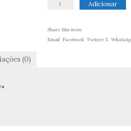
Quantidade
Adicionar
de
Depois
da
Curva
Share this item:
-
Ricardo
Email
Facebook
Twitter X
WhatsA
Miguel
Teixeira
iações (0)
ra