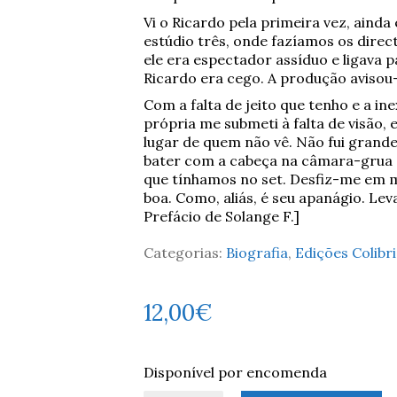
Vi o Ricardo pela primeira vez, ainda
estúdio três, onde fazíamos os direc
ele era espectador assíduo e ligava 
Ricardo era cego. A produção avisou
Com a falta de jeito que tenho e a in
própria me submeti à falta de visão,
lugar de quem não vê. Não fui grande
bater com a cabeça na câmara-grua 
que tínhamos no set. Desfiz-me em mi
boa. Como, aliás, é seu apanágio. Lev
Prefácio de Solange F.]
Categorias:
Biografia
,
Edições Colibri
12,00
€
Disponível por encomenda