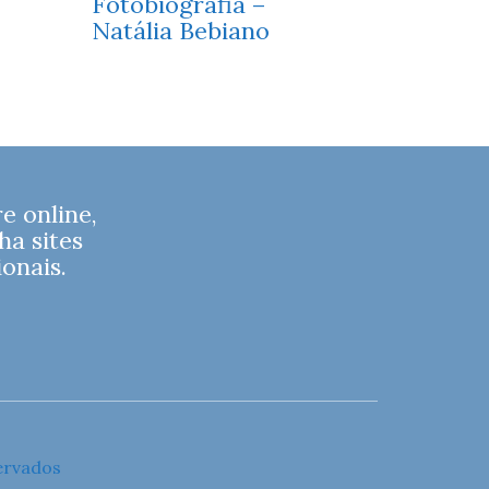
Fotobiografia –
Natália Bebiano
 online,
ha sites
onais.
ervados