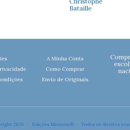
Christophe
Bataille
Compre
ies
A Minha Conta
escol
Privacidade
Como Comprar
naci
ondições
Envio de Originais
right 2026 · Edições Miosótis® · Todos os direitos res