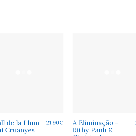
ll de la Llum
A Eliminação –
21,90
€
ni Cruanyes
Rithy Panh &