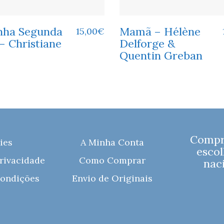
nha Segunda
Mamã – Hélène
15,00
€
– Christiane
Delforge &
Quentin Greban
Compre
ies
A Minha Conta
escol
Privacidade
Como Comprar
naci
ondições
Envio de Originais