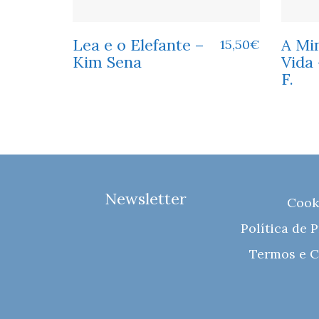
Lea e o Elefante –
A Mi
15,50
€
Kim Sena
Vida 
F.
Newsletter
Cook
Política de 
Termos e C