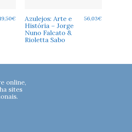
Azulejos: Arte e
19,50
€
56,03
€
História – Jorge
Nuno Falcato &
Rioletta Sabo
 online,
ha sites
onais.