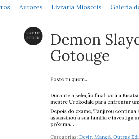
vros
Autores
Livraria Miosótis
Galeria d
Demon Slaye
OUT OF
STOCK
Gotouge
Foste tu quem…
Durante a seleção final para a Kisats
mestre Urokodaki para enfrentar um
Depois do exame, Tanjirou continua
assassinou a sua família e investig
próxima…
Categorias:
Devir
,
Mangá
,
Outras Edi