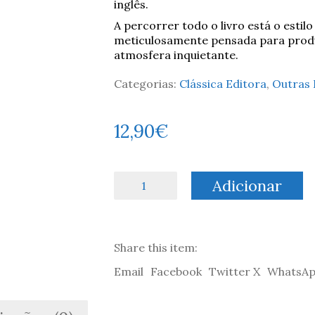
inglês.
A percorrer todo o livro está o estil
meticulosamente pensada para produ
atmosfera inquietante.
Categorias:
Clássica Editora
,
Outras 
12,90
€
Quantidade
Adicionar
de
Contos
do
Desassossego
Share this item:
-
Joseph
Email
Facebook
Twitter X
WhatsA
Conrad