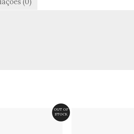
iações (0)
OUT OF
STOCK