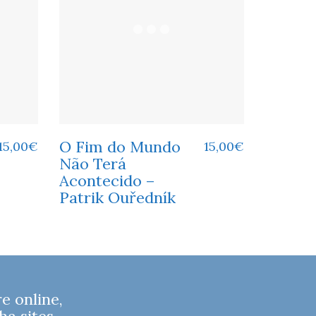
O Fim do Mundo
15,00
€
15,00
€
Não Terá
Acontecido –
Patrik Ouředník
 online,
ha sites