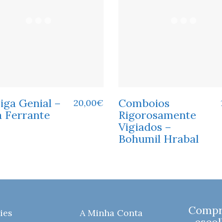
iga Genial –
Comboios
20,00
€
a Ferrante
Rigorosamente
Vigiados –
Bohumil Hrabal
Compre
ies
A Minha Conta
escol