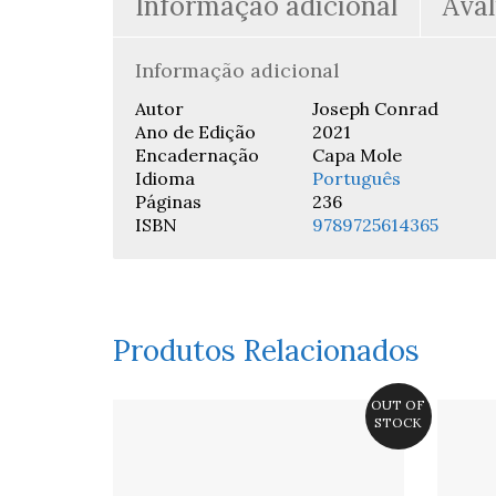
Informação adicional
Aval
Informação adicional
Autor
Joseph Conrad
Ano de Edição
2021
Encadernação
Capa Mole
Idioma
Português
Páginas
236
ISBN
9789725614365
Produtos Relacionados
OUT OF
STOCK