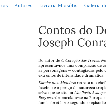
vros
Autores
Livraria Miosótis
Galeria d
Contos do D
Joseph Conr
Do autor de
O Coração das Trevas
,
No
apresenta-nos uma compilação de co
as personagens — contagiadas pelo d
extremos de intensidade dramática.
Karain: uma Memória
retrata um chefe
fascínio e o perigo da natureza tropi
selva que se situam
Um Posto Avançad
Regresso
desenrolam-se na Europa; o 
família bretã, e o segundo, o episódi