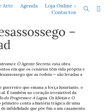
e Arte
Agenda
Loja Online
Contactos
esassossego –
ad
stromo
e
O Agente Secreto
, esta obra
ntos em que os cenários têm vida própria e
esassossego que as rodeia — são levadas a
 guerreiro que emana a força luxuriante, o
cal. É também no coração irresistível da
o do Progresso
e
A Lagoa
.
Os Idiotas
e
O
primeiro conta a história trágica de uma
o de infidelidade que põe fim a um casamento