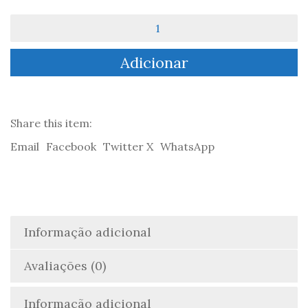
Quantidade
de
Contingências
Adicionar
da
Pandemia
Gerada
pelo
COVID-
Share this item:
19
Email
Facebook
Twitter X
WhatsApp
nas
Sociedades
Contemporâneas
-
José
Maria
Informação adicional
Carvalho
Ferreira
Avaliações (0)
Informação adicional