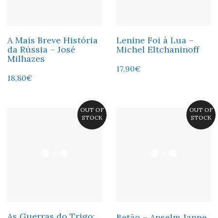
A Mais Breve História
Lenine Foi à Lua –
da Rússia – José
Michel Eltchaninoff
Milhazes
17,90
€
18,80
€
OUT OF
OUT OF
STOCK
STOCK
As Guerras do Trigo:
Betão – Anselm Jappe