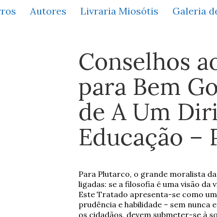
vros
Autores
Livraria Miosótis
Galeria d
Conselhos ao
para Bem Go
de A Um Dir
Educação – 
Para Plutarco, o grande moralista da A
ligadas: se a filosofia é uma visão da v
Este Tratado apresenta-se como uma
prudência e habilidade – sem nunca 
os cidadãos, devem submeter-se à sob