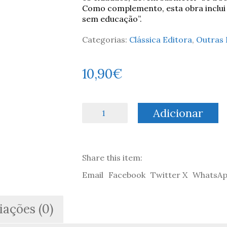
Como complemento, esta obra inclui 
sem educação”.
Categorias:
Clássica Editora
,
Outras 
10,90
€
Quantidade
Adicionar
de
Conselhos
aos
Políticos
Share this item:
para
Bem
Email
Facebook
Twitter X
WhatsA
Governar
Seguido
de
iações (0)
A
Um