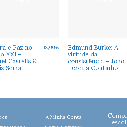
ra e Paz no
Edmund Burke: A
18,00
€
lo XXI –
virtude da
el Castells &
consistência – João
ís Serra
Pereira Coutinho
Compre
ies
A Minha Conta
escol