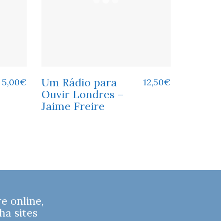
Um Rádio para
5,00
€
12,50
€
Ouvir Londres –
Jaime Freire
 online,
ha sites