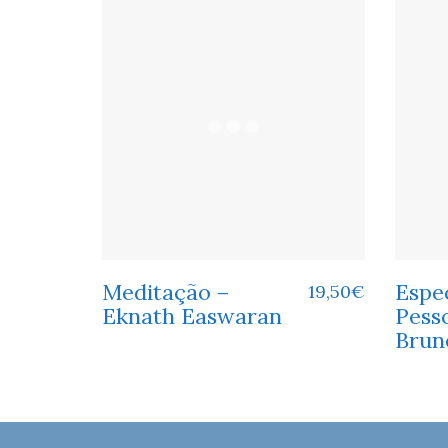
Meditação –
Espec
19,50
€
Eknath Easwaran
Pess
Brun