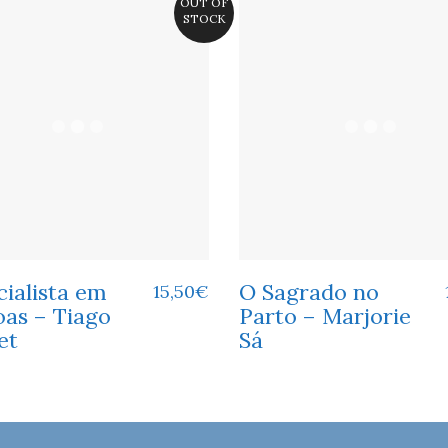
OUT OF
STOCK
ialista em
O Sagrado no
15,50
€
oas – Tiago
Parto – Marjorie
et
Sá