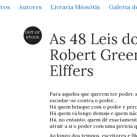
vros
Autores
Livraria Miosótis
Galeria d
As 48 Leis d
OUT OF
STOCK
Robert Gree
Elffers
Para aqueles que querem ter poder,
escudar-se contra o poder…
Há quem brinque com o poder e perca
Há quem vá longe demais e quem não 
Há, no entanto, quem dê exactamente
atrair a si o poder com uma perícia
Ao longo dos tempos, escritores e fi