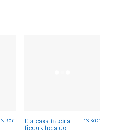
E a casa inteira
13,90
€
13,80
€
ficou cheia do