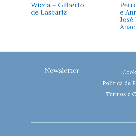
Wicca – Gilberto
Petr
de Lascariz
e Ann
José
Anac
Newsletter
Cook
Política de 
Termos e C