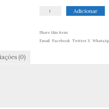
Quantidade
Adicionar
de
Actualidade
Bíblica
#5:
Share this item:
A
Relação
Email
Facebook
Twitter X
WhatsA
entre
Judeus
e
iações (0)
Cristãos