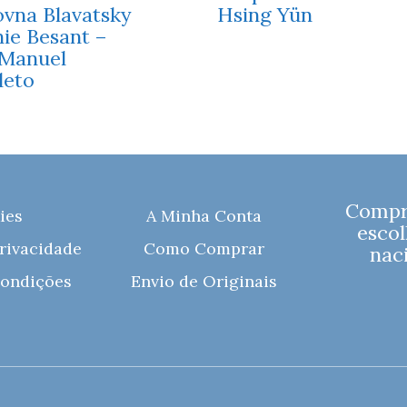
ovna Blavatsky
Hsing Yün
ie Besant –
 Manuel
leto
Compre
ies
A Minha Conta
escol
Privacidade
Como Comprar
naci
ondições
Envio de Originais