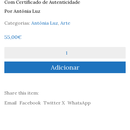
Com Certificado de Autenticidade
Por Antónia Luz
Categorias:
Antónia Luz
,
Arte
55,00
€
Quantidade
de
A
Adicionar
Voar
no
Areeiro
Share this item:
Email
Facebook
Twitter X
WhatsApp