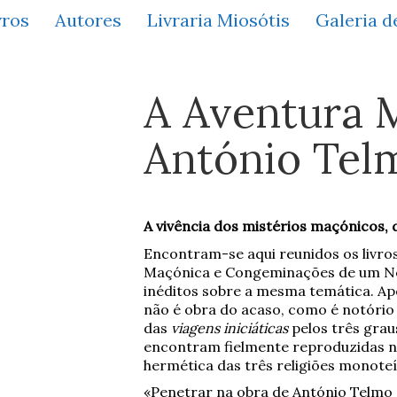
vros
Autores
Livraria Miosótis
Galeria d
A Aventura 
António Tel
A vivência dos mistérios maçónicos, da
Encontram-se aqui reunidos os livro
Maçónica e Congeminações de um Neo
inéditos sobre a mesma temática. Apes
não é obra do acaso, como é notório
das
viagens iniciáticas
pelos três grau
encontram fielmente reproduzidas ne
hermética das três religiões monote
«Penetrar na obra de António Telmo 