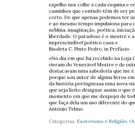
espelho nos colhe a cada esquina e 
caminhos que contudo têm de ser pe
certo. De que apenas podemos ter um
e ao mesmo tempo impulsiona para o 
neblina, imaginação, poética, inicia
liberdade. O paradoxo é o mestre e 
imprescindível poético caos.»
Risoleta C. Pinto Pedro, in Prefácio
«No dia em que fui recebido na Loja 
vieram do Venerável Mestre e de out
destacavam uma sabedoria que me é 
porque sou autor de alguns livros em 
da história portuguesas uma nova vis
que seja lícito designar assim o que 
momento em que me despojei de todos
que faça dela um uso diferente do que
António Telmo
Categorias:
Esoterismo e Religião
,
Ou