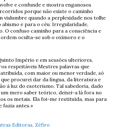
envolve e confunde e mostra enganosos
rcorridos porque não existe o caminho
 vislumbre quando a perplexidade nos tolhe
abismo e para o céu. Irregularidade,
ção. O confuso caminho para a consciência e
a ordem oculta-se sob o oxímoro e o
Quinto Império e em sessões ulteriores,
ros respeitáveis Mestres palavras que
atribuída, com maior ou menor verdade, só
que procurei dar da língua, da literatura e
ão à luz do esoterismo. Tal sabedoria, dado
é um mero saber teórico, deixei-a lá fora no
 os metais. Ela foi-me restituída, mas para
 fazia antes.»
tras Editoras
,
Zéfiro