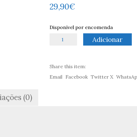
29,90
€
Disponível por encomenda
Quantidade
Adicionar
de
A
Aventura
Maçónica
Share this item:
-
António
Email
Facebook
Twitter X
WhatsA
Telmo
iações (0)