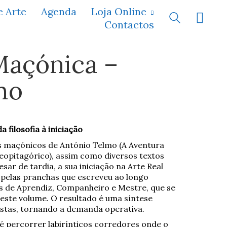
e Arte
Agenda
Loja Online
Contactos
Maçónica –
mo
 filosofia à iniciação
s maçónicos de António Telmo (A Aventura
pitagórico), assim como diversos textos
ar de tardia, a sua iniciação na Arte Real
 pelas pranchas que escreveu ao longo
s de Aprendiz, Companheiro e Mestre, que se
ste volume. O resultado é uma síntese
ístas, tornando a demanda operativa.
é percorrer labirínticos corredores onde o