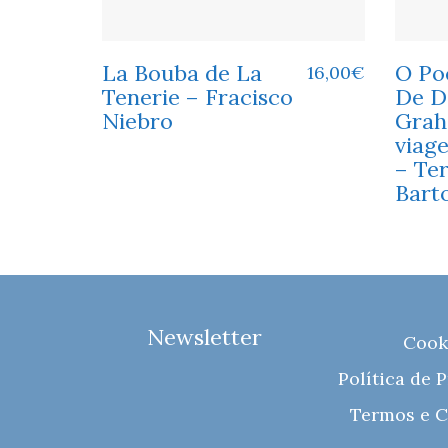
La Bouba de La
O Poe
16,00
€
Tenerie – Fracisco
De D
Niebro
Grah
viag
– Te
Bart
Newsletter
Cook
Política de 
Termos e C