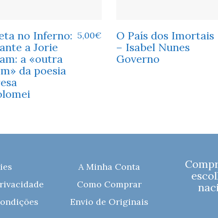
ta no Inferno:
O País dos Imortais
5,00
€
ante a Jorie
– Isabel Nunes
am: a «outra
Governo
em» da poesia
resa
olomei
Compre
ies
A Minha Conta
escol
Privacidade
Como Comprar
naci
ondições
Envio de Originais