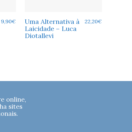
Uma Alternativa à
9,90
€
22,20
€
Laicidade – Luca
Diotallevi
 online,
ha sites
onais.