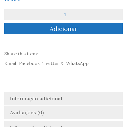
Quantidade
de
63
Adicionar
Histórias
de
Humor
e
1
Share this item:
Poema
Email
Facebook
Twitter X
WhatsApp
Melancólico
-
Alphonse
Allais
Informação adicional
Avaliações (0)