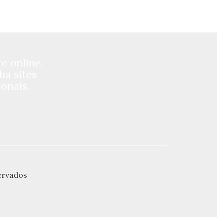
 online,
ha sites
onais.
ervados