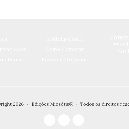
Compre
ies
A Minha Conta
escol
Privacidade
Como Comprar
naci
ondições
Envio de Originais
right 2026 · Edições Miosótis® · Todos os direitos res