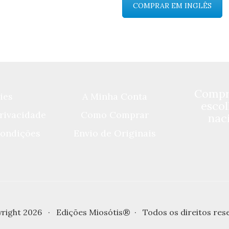
COMPRAR EM INGLÊS
Compre
ies
A Minha Conta
escol
Privacidade
Como Comprar
naci
ondições
Envio de Originais
right 2026 · Edições Miosótis® · Todos os direitos res