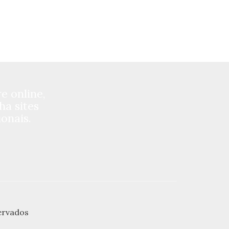
 online,
ha sites
onais.
ervados