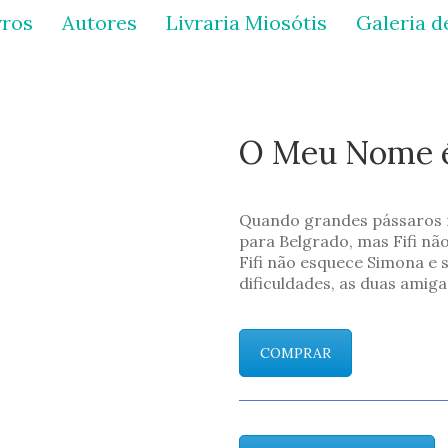
vros
Autores
Livraria Miosótis
Galeria d
O Meu Nome é
Quando grandes pássaros 
para Belgrado, mas Fifi nã
Fifi não esquece Simona e s
dificuldades, as duas amig
COMPRAR