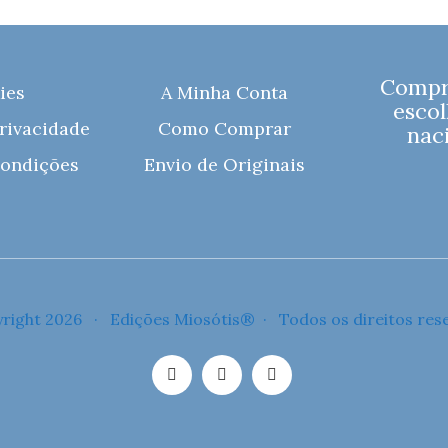
Compre
ies
A Minha Conta
escol
Privacidade
Como Comprar
naci
ondições
Envio de Originais
right 2026 · Edições Miosótis® · Todos os direitos res