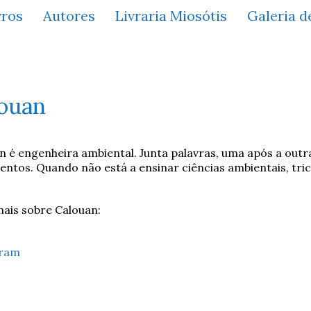
vros
Autores
Livraria Miosótis
Galeria d
ouan
n é engenheira ambiental. Junta palavras, uma após a outr
entos. Quando não está a ensinar ciências ambientais, tric
mais sobre Calouan:
gram