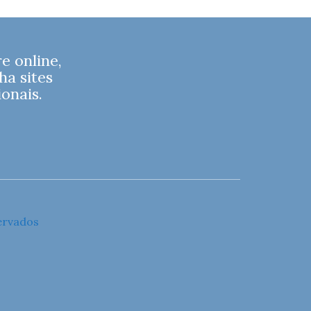
 online,
ha sites
onais.
ervados