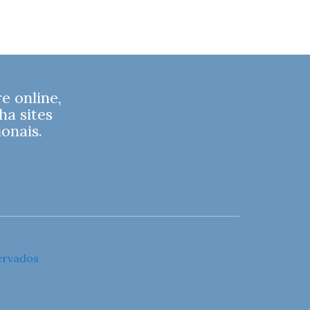
 online,
ha sites
onais.
ervados