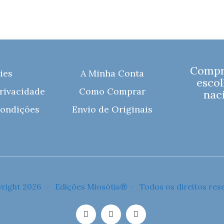
Compre
ies
A Minha Conta
escol
Privacidade
Como Comprar
naci
ondições
Envio de Originais
right 2026 · Edições Miosótis® · Todos os direitos res