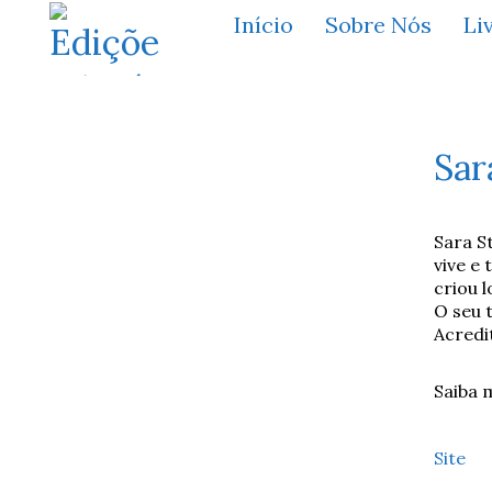
Início
Sobre Nós
Li
Sar
Sara S
vive e
criou l
O seu 
Acredi
Saiba m
Site