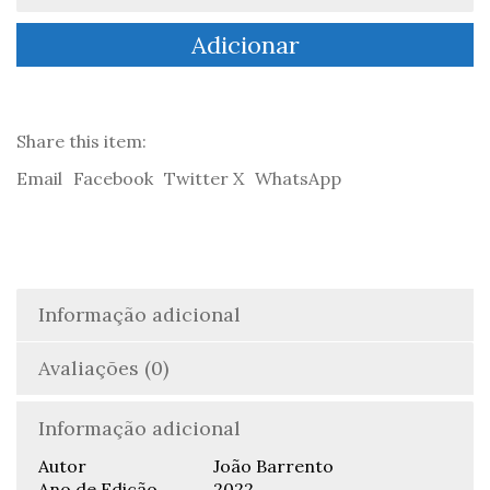
de
Walter
Adicionar
Benjamin:
A
Sobrevida
das
Ideias
Share this item:
-
Email
Facebook
Twitter X
WhatsApp
João
Barrento
Informação adicional
Avaliações (0)
Informação adicional
Autor
João Barrento
Ano de Edição
2022