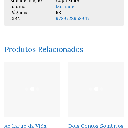
Encadernação
Capa Mole
Idioma
Mirandês
Páginas
68
ISBN
9789728958947
Produtos Relacionados
Ao Largo da Vida:
Dois Contos Sombrios