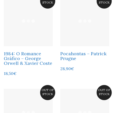
STOCK
STOCK
1984: O Romance
Pocahontas – Patrick
Gráfico – George
Prugne
Orwell & Xavier Coste
28,90
€
18,50
€
OUT OF
OUT OF
STOCK
STOCK