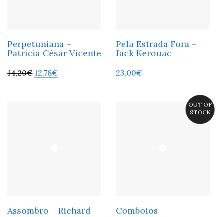
Perpetuniana –
Pela Estrada Fora –
Patrícia César Vicente
Jack Kerouac
14,20
€
12,78
€
23,00
€
OUT OF
STOCK
Assombro – Richard
Comboios