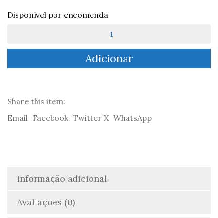
Disponível por encomenda
Quantidade
de
Todos
Adicionar
os
Meus
Tons
de
Azul
Share this item:
-
Email
Facebook
Twitter X
WhatsApp
Helena
Rodrigues
Informação adicional
Avaliações (0)