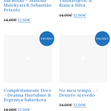
um Botão – Masoud
Vidosavljevic &
Malekyari & Sebastião
Bianca Silva
Peixoto
14,00
€
12,60
€
14,00
€
12,60
€
PROMO!
PROMO!
Compleitamente Doce
No meu tempo… –
– Deanna Hurtubise &
Desirée Acevedo
Evgeniya Sabrekova
14,00
€
12,60
€
14,00
€
12,60
€