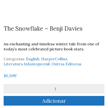
The Snowflake – Benji Davies
An enchanting and timeless winter tale from one of
today’s most celebrated picture book stars.
Categorias:
English
,
HarperCollins
,
Literatura Infantojuvenil
,
Outras Editoras
16,50
€
Quantidade
de
The
Adicionar
Snowflake
-