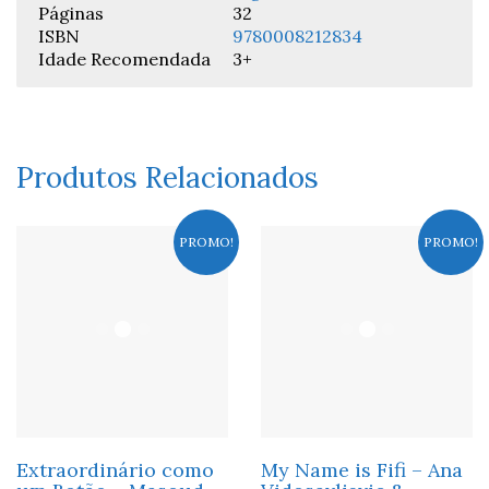
Páginas
32
ISBN
9780008212834
Idade Recomendada
3+
Produtos Relacionados
PROMO!
PROMO!
Extraordinário como
My Name is Fifi – Ana