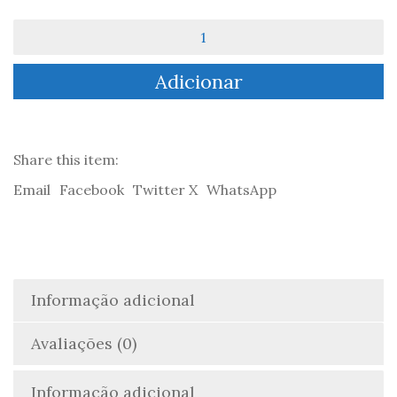
Quantidade
de
Textos
Adicionar
de
Rejeição
para
com
as
Share this item:
Mulheres
Email
Facebook
Twitter X
WhatsApp
-
Victor
Correia
Informação adicional
Avaliações (0)
Informação adicional