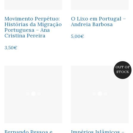
Movimento Perpétuo:
O Lixo em Portugal –
Histórias da Migração
Andreia Barbosa
Portuguesa – Ana
Cristina Pereira
5,00
€
3,50
€
OUT OF
STOCK
Fernando Pessoa e
Impérios Islâmicos –