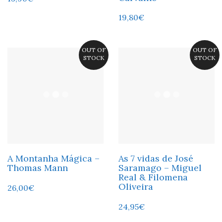
19,80
€
OUT OF
OUT OF
STOCK
STOCK
A Montanha Mágica –
As 7 vidas de José
Thomas Mann
Saramago – Miguel
Real & Filomena
Oliveira
26,00
€
24,95
€