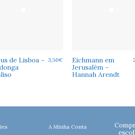
us de Lisboa –
Eichmann em
3,50
€
donga
Jerusalém –
liso
Hannah Arendt
Compre
ies
A Minha Conta
escol