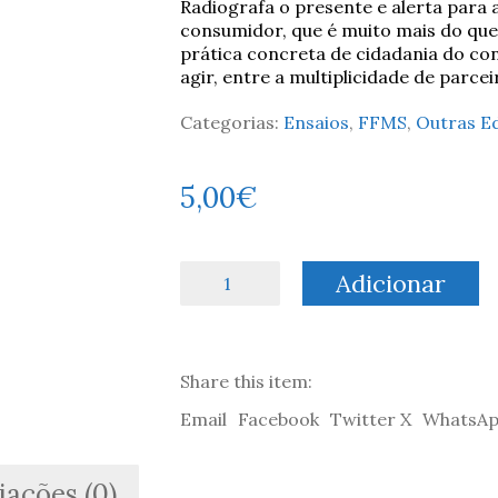
Radiografa o presente e alerta para
consumidor, que é muito mais do que 
prática concreta de cidadania do c
agir, entre a multiplicidade de par
Categorias:
Ensaios
,
FFMS
,
Outras Ed
5,00
€
Quantidade
Adicionar
de
Sociedade
de
Consumo
Share this item:
e
Consumidores
Email
Facebook
Twitter X
WhatsA
em
Portugal
-
iações (0)