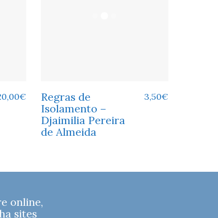
Regras de
20,00
€
3,50
€
Isolamento –
Djaimilia Pereira
de Almeida
 online,
ha sites