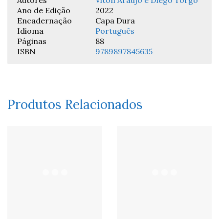
Autores
Viton Araújo e Diego Tórgo
Ano de Edição
2022
Encadernação
Capa Dura
Idioma
Português
Páginas
88
ISBN
9789897845635
Produtos Relacionados