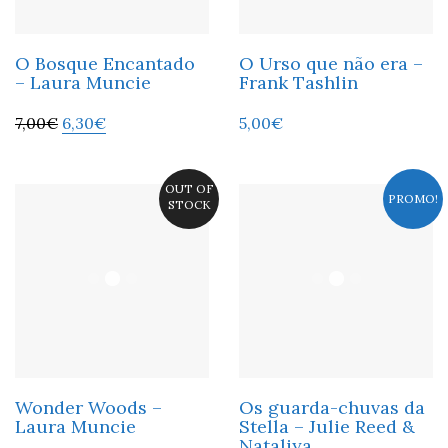
O Bosque Encantado
O Urso que não era –
– Laura Muncie
Frank Tashlin
7,00
€
6,30
€
5,00
€
OUT OF
PROMO!
STOCK
Wonder Woods –
Os guarda-chuvas da
Laura Muncie
Stella – Julie Reed &
Nataliya