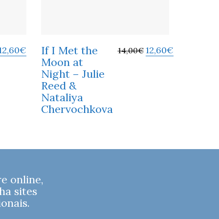
If I Met the
12,60
€
12,60
€
14,00
€
Moon at
Night – Julie
Reed &
Nataliya
Chervochkova
 online,
ha sites
onais.