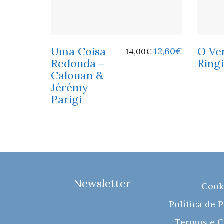
Uma Coisa
O Ven
12,60
€
14,00
€
Redonda –
Ringi
Calouan &
Jérémy
Parigi
Newsletter
Cook
Política de 
Termos e C