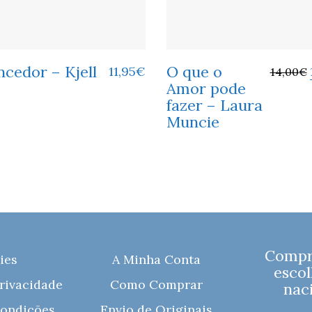
cedor – Kjell
O que o
11,95
€
14,00
€
Amor pode
fazer – Laura
Muncie
Compre
ies
A Minha Conta
escol
Privacidade
Como Comprar
naci
ondições
Envio de Originais