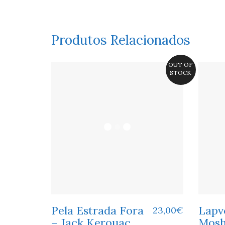
Produtos Relacionados
OUT OF
STOCK
Pela Estrada Fora
Lapv
23,00
€
– Jack Kerouac
Mosh