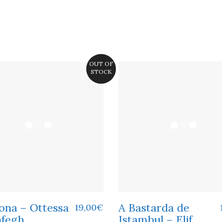
OUT OF
STOCK
ona – Ottessa
A Bastarda de
19,00
€
fegh
Istambul – Elif