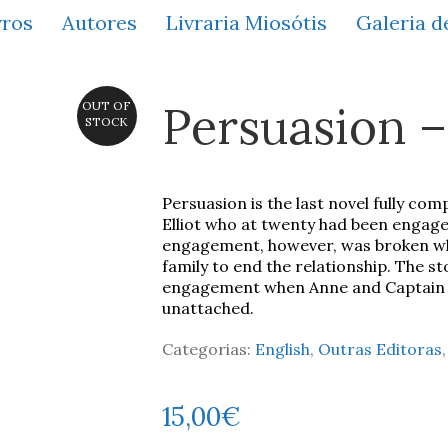
vros
Autores
Livraria Miosótis
Galeria d
Persuasion –
OUT OF
STOCK
Persuasion is the last novel fully co
Elliot who at twenty had been engag
engagement, however, was broken wh
family to end the relationship. The s
engagement when Anne and Captain 
unattached.
Categorias:
English
,
Outras Editoras
15,00
€