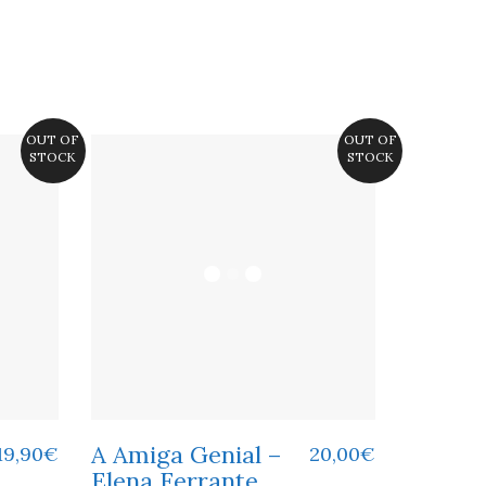
OUT OF
OUT OF
STOCK
STOCK
A Amiga Genial –
19,90
€
20,00
€
Elena Ferrante