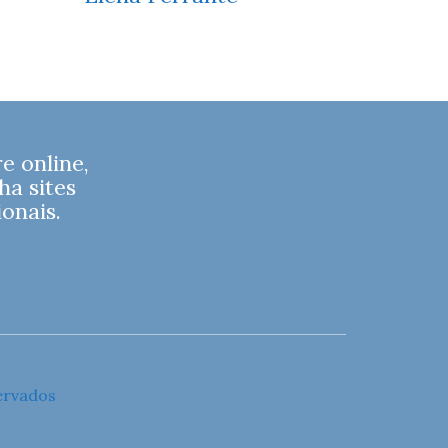
 online,
ha sites
onais.
ervados