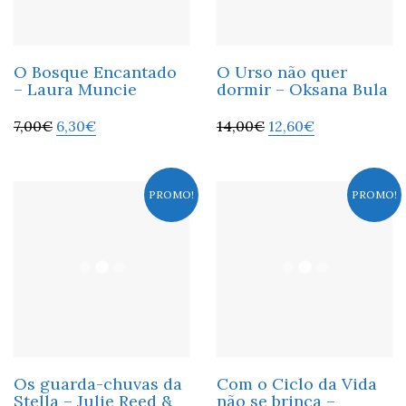
O Bosque Encantado
O Urso não quer
– Laura Muncie
dormir – Oksana Bula
7,00
€
6,30
€
14,00
€
12,60
€
PROMO!
PROMO!
Os guarda-chuvas da
Com o Ciclo da Vida
Stella – Julie Reed &
não se brinca –