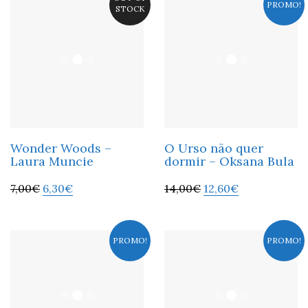
PROMO!
STOCK
Wonder Woods –
O Urso não quer
Laura Muncie
dormir – Oksana Bula
7,00
€
6,30
€
14,00
€
12,60
€
PROMO!
PROMO!