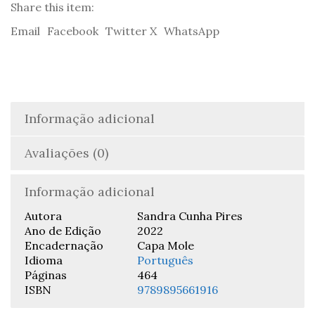
Descolonização
Share this item:
em
Email
Facebook
Twitter X
WhatsApp
Cabo
Verde
-
Sandra
Cunha
Pires
Informação adicional
Avaliações (0)
Informação adicional
Autora
Sandra Cunha Pires
Ano de Edição
2022
Encadernação
Capa Mole
Idioma
Português
Páginas
464
ISBN
9789895661916