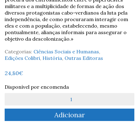
militares e a multiplicidade de formas de ação dos
diversos protagonistas cabo-verdianos da luta pela
independência, de como procuraram interagir com
eles e com a população, estabelecendo, mesmo
pontualmente, alianças informais para assegurar o
objetivo da descolonização.»
Categorias:
Ciências Sociais e Humanas
,
Edições Colibri
,
História
,
Outras Editoras
24,80
€
Disponível por encomenda
Quantidade
de
Os
Adicionar
Militares
Portugueses
e
a