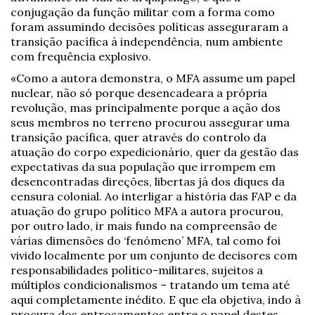
conjugação da função militar com a forma como
foram assumindo decisões políticas asseguraram a
transição pacífica à independência, num ambiente
com frequência explosivo.
«Como a autora demonstra, o MFA assume um papel
nuclear, não só porque desencadeara a própria
revolução, mas principalmente porque a ação dos
seus membros no terreno procurou assegurar uma
transição pacífica, quer através do controlo da
atuação do corpo expedicionário, quer da gestão das
expectativas da sua população que irrompem em
desencontradas direções, libertas já dos diques da
censura colonial. Ao interligar a história das FAP e da
atuação do grupo político MFA a autora procurou,
por outro lado, ir mais fundo na compreensão de
várias dimensões do ‘fenómeno’ MFA, tal como foi
vivido localmente por um conjunto de decisores com
responsabilidades político-militares, sujeitos a
múltiplos condicionalismos – tratando um tema até
aqui completamente inédito. E que ela objetiva, indo à
procura dos entrosamentos entre o papel destes