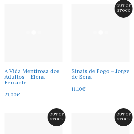
OUT OF
STOCK
A Vida Mentirosa dos
Sinais de Fogo – Jorge
Adultos – Elena
de Sena
Ferrante
11,10
€
21,00
€
OUT OF
OUT OF
STOCK
STOCK