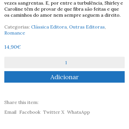
vezes sangrentas. E, por entre a turbulência, Shirley e
Caroline têm de provar de que fibra são feitas e que
os caminhos do amor nem sempre seguem a direito.
Categorias:
Clássica Editora
,
Outras Editoras
,
Romance
14,90
€
Quantidade
de
Os
Adicionar
Caminhos
do
Amor
-
Charlotte
Share this item:
Brontë
Email
Facebook
Twitter X
WhatsApp