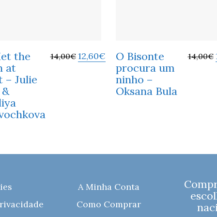
Met the
O Bisonte
12,60
€
14,00
€
14,00
€
 at
procura um
 – Julie
ninho –
 &
Oksana Bula
liya
vochkova
Compre
ies
A Minha Conta
escol
Privacidade
Como Comprar
naci