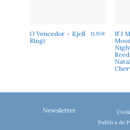
O Vencedor – Kjell
If I 
11,95
€
Ringi
Moon
Night
Reed
Nata
Cher
Newsletter
Cook
Política de 