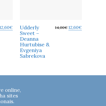
Udderly
12,60
€
12,60
€
14,00
€
Sweet –
Deanna
Hurtubise &
Evgeniya
Sabrekova
 online,
ha sites
onais.