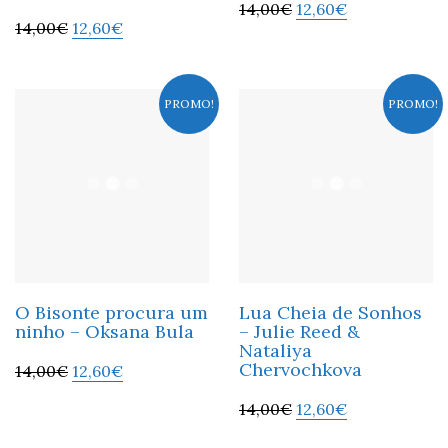
14,00
€
12,60
€
14,00
€
12,60
€
PROMO!
PROMO!
O Bisonte procura um
Lua Cheia de Sonhos
ninho – Oksana Bula
– Julie Reed &
Nataliya
Chervochkova
14,00
€
12,60
€
14,00
€
12,60
€