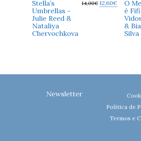
Stella’s
O M
12,60
€
14,00
€
Umbrellas –
é Fif
Julie Reed &
Vidos
Nataliya
& Bi
Chervochkova
Silva
Newsletter
Cook
Política de 
Termos e C