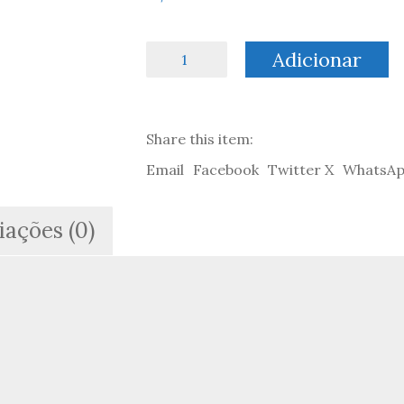
Quantidade
Adicionar
de
O
Segredo
da
Share this item:
Ilha
do
Email
Facebook
Twitter X
WhatsA
Esqueleto
-
Alfred
iações (0)
Hitchcock