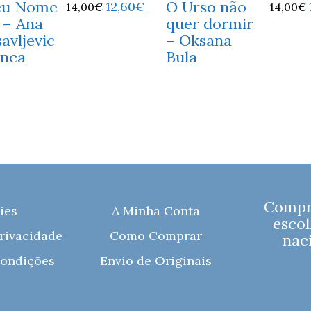
eu Nome
O Urso não
12,60
€
14,00
€
14,00
€
i – Ana
quer dormir
avljevic
– Oksana
anca
Bula
Compre
ies
A Minha Conta
escol
Privacidade
Como Comprar
naci
ondições
Envio de Originais