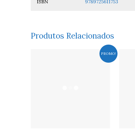
ISBN
9789725611753
Produtos Relacionados
PROMO!