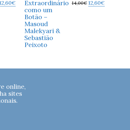
Extraordinário
12,60
€
12,60
€
14,00
€
como um
Botão –
Masoud
Malekyari &
Sebastião
Peixoto
 online,
ha sites
onais.