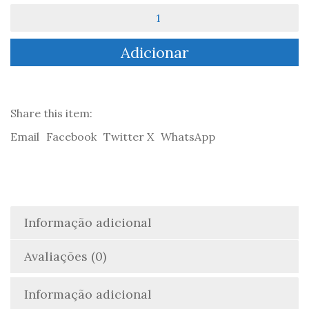
Quantidade
de
O
Adicionar
Pai
Goriot
-
Honoré
de
Share this item:
Balzac
Email
Facebook
Twitter X
WhatsApp
Informação adicional
Avaliações (0)
Informação adicional