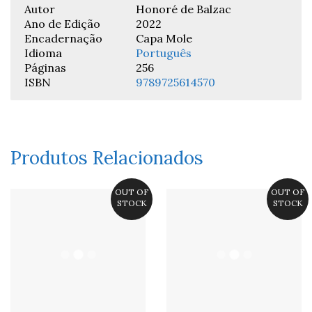
Autor
Honoré de Balzac
Ano de Edição
2022
Encadernação
Capa Mole
Idioma
Português
Páginas
256
ISBN
9789725614570
Produtos Relacionados
OUT OF
OUT OF
STOCK
STOCK