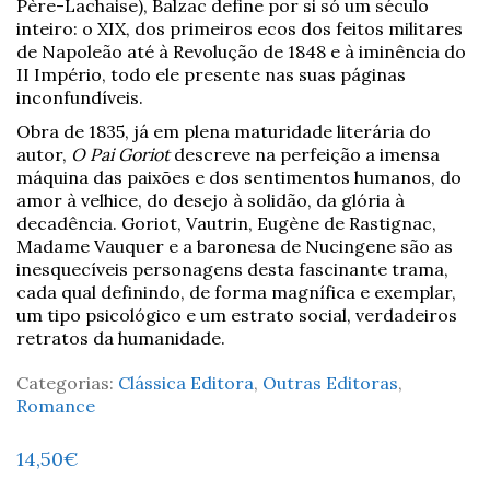
Père-Lachaise), Balzac define por si só um século
inteiro: o XIX, dos primeiros ecos dos feitos militares
de Napoleão até à Revolução de 1848 e à iminência do
II Império, todo ele presente nas suas páginas
inconfundíveis.
Obra de 1835, já em plena maturidade literária do
autor,
O Pai Goriot
descreve na perfeição a imensa
máquina das paixões e dos sentimentos humanos, do
amor à velhice, do desejo à solidão, da glória à
decadência. Goriot, Vautrin, Eugène de Rastignac,
Madame Vauquer e a baronesa de Nucingene são as
inesquecíveis personagens desta fascinante trama,
cada qual definindo, de forma magnífica e exemplar,
um tipo psicológico e um estrato social, verdadeiros
retratos da humanidade.
Categorias:
Clássica Editora
,
Outras Editoras
,
Romance
14,50
€